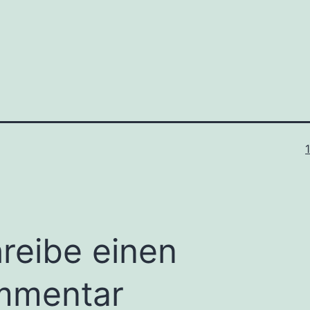
O
reibe einen
mmentar