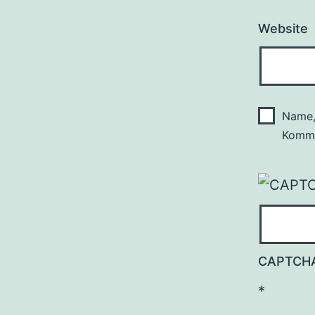
Website
Name,
Komme
CAPTCH
*