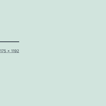
riginalgröße
1175 × 1192