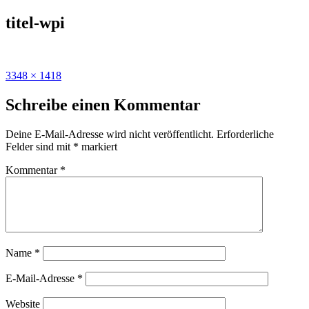
Zum
titel-wpi
Inhalt
springen
Originalgröße
3348 × 1418
Schreibe einen Kommentar
Deine E-Mail-Adresse wird nicht veröffentlicht.
Erforderliche
Felder sind mit
*
markiert
Kommentar
*
Name
*
E-Mail-Adresse
*
Website